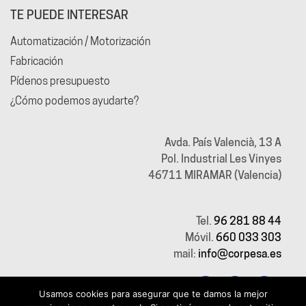
TE PUEDE INTERESAR
Automatización / Motorización
Fabricación
Pídenos presupuesto
¿Cómo podemos ayudarte?
Avda. País Valencià, 13 A
Pol. Industrial Les Vinyes
46711 MIRAMAR (Valencia)
Tel.
96 281 88 44
Móvil.
660 033 303
mail:
info@corpesa.es
Usamos cookies para asegurar que te damos la mejor
WhatsApp
WhatsApp