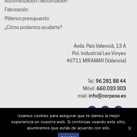
Automatización / Motorización
Fabricación
Pídenos presupuesto
¿Cómo podemos ayudarte?
Avda. País Valencià, 13 A
Pol. Industrial Les Vinyes
46711 MIRAMAR (Valencia)
Tel.
96 281 88 44
Móvil.
660 033 303
mail:
info@corpesa.es
Usamos cookies para asegurar que te damos la mejor
WhatsApp
WhatsApp
experiencia en nuestra web. Si continúas usando este sitio,
asumiremos que estás de acuerdo con ello.
WhatsApp
Aviso legal
|
Política de privacidad
|
Política de cookies